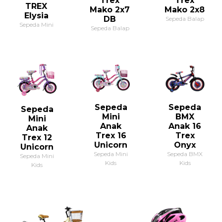
Trex
Trex
TREX
Mako 2x7
Mako 2x8
Elysia
DB
Sepeda Balap
Sepeda Mini
Sepeda Balap
Sepeda
Sepeda
Sepeda
Mini
BMX
Mini
Anak
Anak 16
Anak
Trex 16
Trex
Trex 12
Unicorn
Onyx
Unicorn
Sepeda Mini
Sepeda BMX
Sepeda Mini
Kids
Kids
Kids