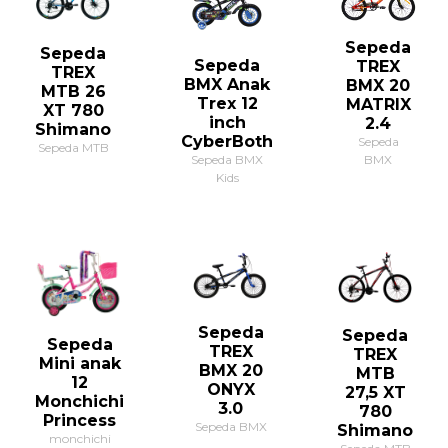
Sepeda
Sepeda
Sepeda
TREX
TREX
BMX Anak
BMX 20
MTB 26
Trex 12
MATRIX
XT 780
inch
2.4
Shimano
CyberBoth
Sepeda
Sepeda MTB
Sepeda BMX
BMX
Kids
Sepeda
Sepeda
Sepeda
TREX
TREX
Mini anak
BMX 20
MTB
12
ONYX
27,5 XT
Monchichi
3.0
780
Princess
Sepeda BMX
Shimano
monchichi