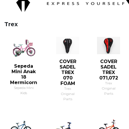
Trex
COVER
COVER
Sepeda
SADEL
SADEL
Mini Anak
TREX
TREX
18
070
071,072
Mermicorn
FOAM
Trex
Sepeda Mini
Original
Trex
Kids
Parts
Original
Parts