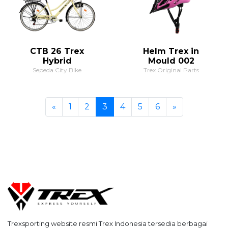
CTB 26 Trex
Helm Trex in
Hybrid
Mould 002
Sepeda City Bike
Trex Original Parts
Previous
Next
«
1
2
3
4
5
6
»
Trexsporting website resmi Trex Indonesia tersedia berbagai