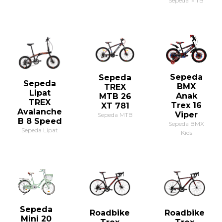
Sepeda MTB
Sepeda
Sepeda
Sepeda
BMX
TREX
Lipat
Anak
MTB 26
TREX
Trex 16
XT 781
Avalanche
Viper
Sepeda MTB
B 8 Speed
Sepeda BMX
Sepeda Lipat
Kids
Sepeda
Roadbike
Roadbike
Mini 20