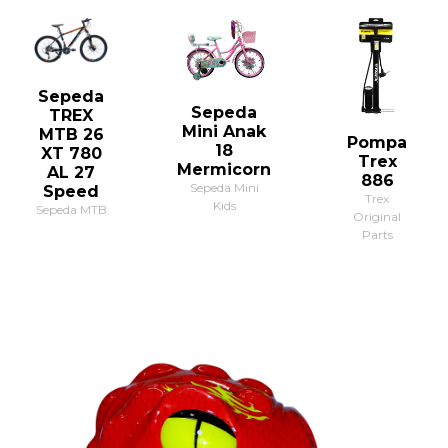
Sepeda
Sepeda
TREX
Mini Anak
MTB 26
Pompa
18
XT 780
Trex
Mermicorn
AL 27
886
Sepeda Mini
Speed
Trex
Kids
Sepeda MTB
Original
Parts