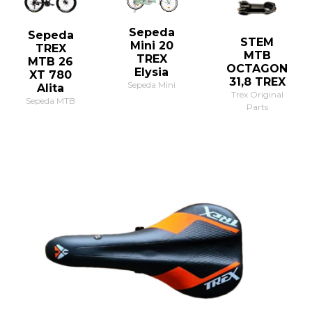
Sepeda
Sepeda
STEM
Mini 20
TREX
MTB
TREX
MTB 26
OCTAGON
Elysia
XT 780
31,8 TREX
Sepeda Mini
Alita
Trex Original
Sepeda MTB
Parts