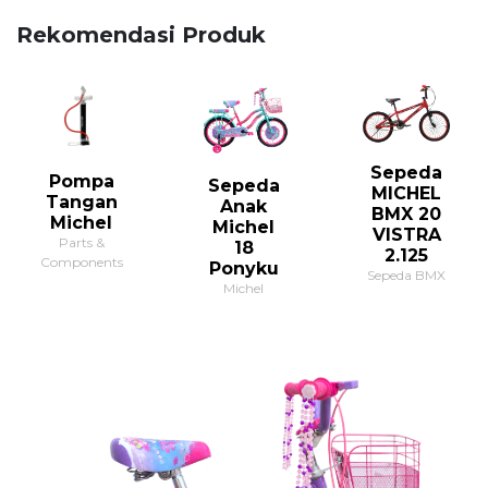
Rekomendasi Produk
Sepeda
Pompa
Sepeda
MICHEL
Tangan
Anak
BMX 20
Michel
Michel
VISTRA
Parts &
18
2.125
Components
Ponyku
Sepeda BMX
Michel