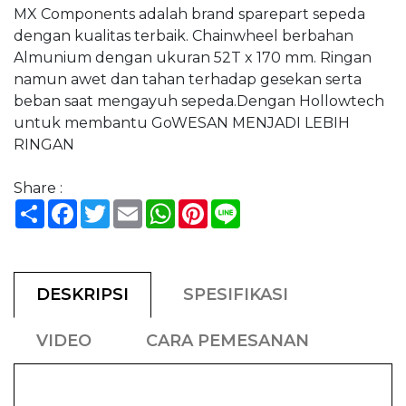
MX Components adalah brand sparepart sepeda
dengan kualitas terbaik. Chainwheel berbahan
Almunium dengan ukuran 52T x 170 mm. Ringan
namun awet dan tahan terhadap gesekan serta
beban saat mengayuh sepeda.Dengan Hollowtech
untuk membantu GoWESAN MENJADI LEBIH
RINGAN
Share :
Share
Facebook
Twitter
Email
WhatsApp
Pinterest
Line
DESKRIPSI
SPESIFIKASI
VIDEO
CARA PEMESANAN