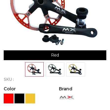
Red
SKU :
Color
Brand